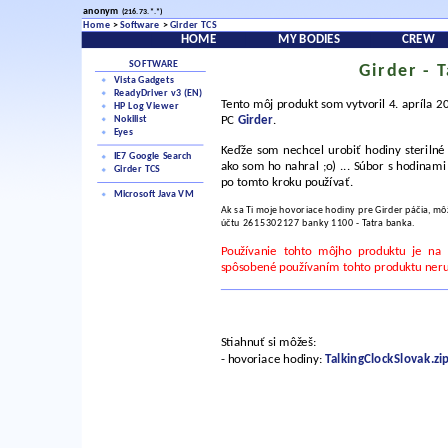
anonym
(216.73.*.*)
Home
>
Software
>
Girder TCS
HOME
MY BODIES
CREW
SOFTWARE
Girder - 
Vista Gadgets
ReadyDriver v3 (EN)
Tento môj produkt som vytvoril 4. apríla
HP Log Viewer
Nokilist
PC
Girder
.
Eyes
Keďže som nechcel urobiť hodiny sterilné
IE7 Google Search
ako som ho nahral ;o) ... Súbor s hodinam
Girder TCS
po tomto kroku používať.
Microsoft Java VM
Ak sa Ti moje hovoriace hodiny pre Girder páčia, mô
účtu
2615302127
banky
1100
- Tatra banka.
Používanie tohto môjho produktu je na 
spôsobené používaním tohto produktu neru
Stiahnuť si môžeš:
- hovoriace hodiny:
TalkingClockSlovak.zi