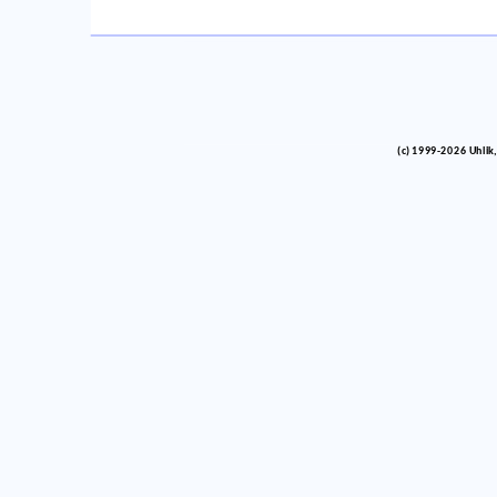
(c) 1999-2026 Uhlik,
vinco barlik echelon