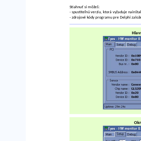
Stiahnuť si môžeš:
- spustiteľnú verziu, ktorá vyžaduje nainšt
- zdrojové kódy programu pre Delphi zal
Hlav
Okn