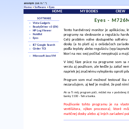
anonym
(216.73.*.*)
Home
>
Software
>
Eyes
HOME
MY BODIES
CREW
SOFTWARE
Eyes - M726
Vista Gadgets
ReadyDriver v3 (EN)
Tento hardvérový monitor je aplikáciou, k
HP Log Viewer
Nokilist
programy na sledovanie a reguláciu hard
Eyes
Celý problém voľne dostupného softvéru b
dosky (a to platí aj o ovládačoch zariade
IE7 Google Search
podľa teploty alebo reguláciu (vyp/zapnutie
Girder TCS
ktorí na noc svoj počítač nevypínajú a maj
Microsoft Java VM
V istej fáze práce na programe som sa 
verziu aj používam, ale keďže ju zatiaľ n
napriek jej značnému vylepšeniu oproti pôv
Program som mal možnosť testovať iba n
nezaručujem, aj keď je možné, že pod nimi 
Ak sa Ti môj program páči, môžeš ma v podobnej čin
banky
1100
- Tatra banka.
Používanie tohto programu je na vlast
ventilátora, výkon procesora), ktoré mô
matičnej dosky alebo aj iných zariadení po