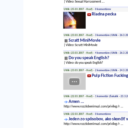
| Video: Sexual Harrassment
...
Uhlik (25.03.2007 - Hosť) -
0 komentárov
Riadna pecka
Uhlik (23.03.2007 - Hosť) -
3 komentáre
(Uhlik - 26.3.2
Scratt MiniMovie
| Video: Scratt MiniMovie
Uhlik (23.03.2007 - Hosť) -
4 komentáre
(Uhlik - 26.3.2
Do you speak English?
| Video: do you speak English?
Uhlik (23.03.2007 - Hosť) -
2 komentáre
(Uhlik - 24.3.2
Pulp Fiction Fuckin
Uhlik (22.03.2007 - Hosť) -
1 komentár
(Šakalík - 23.3.2
Amen ...
http://www.rozzlobenimuzi.com/privileg/r
...
Uhlik (22.03.2007 - Hosť) -
0 komentárov
Jeden zo spôsobov, ako skončiť 
http://www.rozzlobenimuzi.com/privileg/r
...