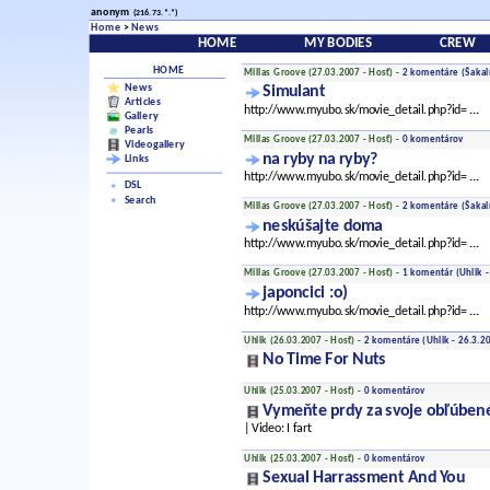
anonym
(216.73.*.*)
Home
>
News
HOME
MY BODIES
CREW
HOME
Millas Groove (27.03.2007 - Hosť) -
2 komentáre
(Šakal
News
Simulant
Articles
http://www.myubo.sk/movie_detail.php?id=
...
Gallery
Pearls
Millas Groove (27.03.2007 - Hosť) -
0 komentárov
Videogallery
na ryby na ryby?
Links
http://www.myubo.sk/movie_detail.php?id=
...
DSL
Search
Millas Groove (27.03.2007 - Hosť) -
2 komentáre
(Šakalí
neskúšajte doma
http://www.myubo.sk/movie_detail.php?id=
...
Millas Groove (27.03.2007 - Hosť) -
1 komentár
(Uhlik -
japoncici :o)
http://www.myubo.sk/movie_detail.php?id=
...
Uhlik (26.03.2007 - Hosť) -
2 komentáre
(Uhlik - 26.3.20
No Time For Nuts
Uhlik (25.03.2007 - Hosť) -
0 komentárov
Vymeňte prdy za svoje obľúben
| Video: I fart
Uhlik (25.03.2007 - Hosť) -
0 komentárov
Sexual Harrassment And You