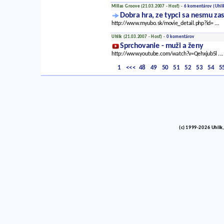
Millas Groove (21.03.2007 - Hosť) -
6 komentárov
(Uhli
Dobra hra, ze typci sa nesmu zas
http://www.myubo.sk/movie_detail.php?id=
...
Uhlik (21.03.2007 - Hosť) -
0 komentárov
Sprchovanie - muži a ženy
http://www.youtube.com/watch?v=Qehxjub5l
...
1
<<<
48
49
50
51
52
53
54
5
(c) 1999-2026 Uhlik,
vinco barlik echelon