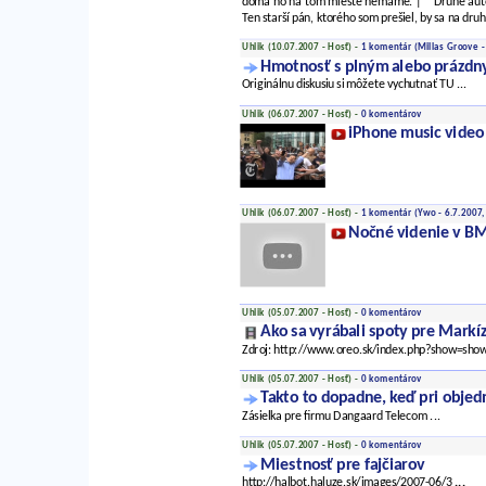
doma ho na tom mieste nemáme. | * Druhé auto 
Ten starší pán, ktorého som prešiel, by sa na dru
Uhlik (10.07.2007 - Hosť) -
1 komentár
(Millas Groove -
Hmotnosť s plným alebo prázd
Originálnu diskusiu si môžete vychutnať TU ...
Uhlik (06.07.2007 - Hosť) -
0 komentárov
iPhone music video
Uhlik (06.07.2007 - Hosť) -
1 komentár
(Ywo - 6.7.2007
Nočné videnie v 
Uhlik (05.07.2007 - Hosť) -
0 komentárov
Ako sa vyrábali spoty pre Markí
Zdroj: http://www.oreo.sk/index.php?show=s
Uhlik (05.07.2007 - Hosť) -
0 komentárov
Takto to dopadne, keď pri objed
Zásielka pre firmu Dangaard Telecom ...
Uhlik (05.07.2007 - Hosť) -
0 komentárov
Miestnosť pre fajčiarov
http://halbot.haluze.sk/images/2007-06/3
...