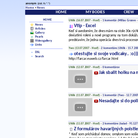
anonym
(216.73.*.*)
Home
>
News
HOME
MY BODIES
CREW
HOME
Uhlik (16.07.2007 - Hosť) -
1 komentár
(Millas Groove -
News
Vtip - Excel
Articles
Keď si uvedomím, že dnes mám na stole 30x rýchl
Gallery
deviatimi rokmi a nové programy na tom dokážu 
Pearls
predstavím, že jedna operácia dnes trvá proceso
Videogallery
Links
Ywo (13.07.2007 - Hosť) -
2 komentáre
(Uhlik - 15.7.20
DSL
otestujte si svoje vodicaky.. :o))
Search
http://farcar.euweb.cz/farcar.html
Uhlik (12.07.2007 - Hosť) -
0 komentárov
Jak sbalit holku na
Uhlik (11.07.2007 - Hosť) -
1 komentár
(Ywo - 12.7.2007
Nesadajte si do pol
Uhlik (11.07.2007 - Hosť) -
2 komentáre
(balad - 91.127
Z formulárov havarijných poisti
* Keď som prichádzal domov, omylom som vošiel