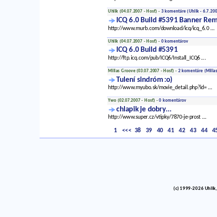
Uhlik (04.07.2007 - Hosť) -
3 komentáre
(Uhlik - 6.7.20
ICQ 6.0 Build #5391 Banner Re
http://www.murb.com/download/icq/icq_6.0
...
Uhlik (04.07.2007 - Hosť) -
0 komentárov
ICQ 6.0 Build #5391
http://ftp.icq.com/pub/ICQ6/Install_ICQ6
...
Millas Groove (03.07.2007 - Hosť) -
2 komentáre
(Millas
Tulení sindróm :o)
http://www.myubo.sk/movie_detail.php?id=
...
Ywo (02.07.2007 - Hosť) -
0 komentárov
chlapik je dobry...
http://www.super.cz/vtipky/7870-je-prost
...
1
<<<
38
39
40
41
42
43
44
4
(c) 1999-2026 Uhlik,