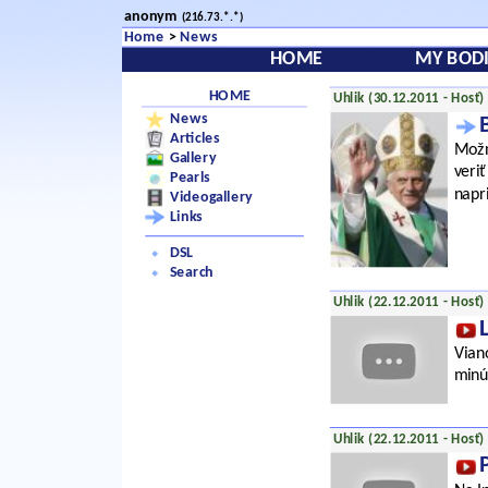
anonym
(216.73.*.*)
Home
>
News
HOME
MY BODI
HOME
Uhlik (30.12.2011 - Hosť)
News
Articles
Možn
Gallery
veri
Pearls
napr
Videogallery
Links
DSL
Search
Uhlik (22.12.2011 - Hosť)
Viano
minú
Uhlik (22.12.2011 - Hosť)