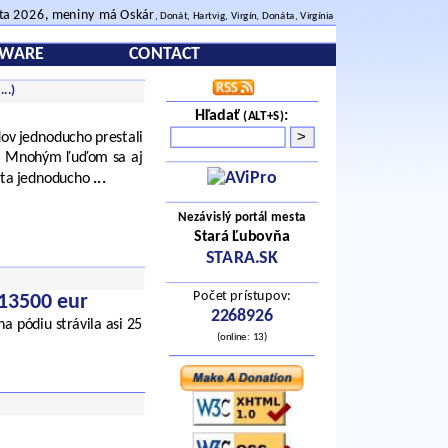
sta 2026, meniny má Oskár
, Donát, Hartvig, Virgín, Donáta, Virgínia
TWARE
CONTACT
š
...
)
Hľadať
:
(ALT+S)
dov jednoducho prestali
sa. Mnohým ľuďom sa aj
vota jednoducho
...
Nezávislý portál mesta
Stará Ľubovňa
STARA.SK
Počet prístupov:
 13500 eur
2268926
a pódiu strávila asi 25
(online: 13)