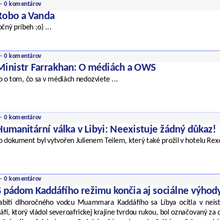
 -
0 komentárov
Robo a Vanda
čný príbeh ;o) ...
 -
0 komentárov
Ministr Farrakhan: O médiách a OWS
o o tom, čo sa v médiách nedozviete ...
 -
0 komentárov
Humanitární válka v Libyi: Neexistuje žádný důkaz!
o dokument byl vytvořen Julienem Teilem, který také prožil v hotelu Rex
 -
0 komentárov
S pádom Kaddáfího režimu končia aj sociálne výhod
abití dlhoročného vodcu Muammara Kaddáfího sa Líbya ocitla v neist
áfí, ktorý vládol severoafrickej krajine tvrdou rukou, bol označovaný za