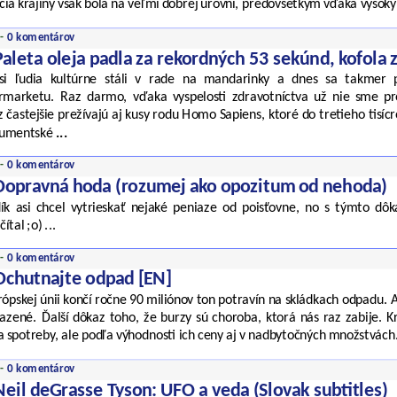
ácia krajiny však bola na veľmi dobrej úrovni, predovšetkým vďaka vyso
 -
0 komentárov
Paleta oleja padla za rekordných 53 sekúnd, kofola 
si ľudia kultúrne stáli v rade na mandarinky a dnes sa takmer p
rmarketu. Raz darmo, vďaka vyspelosti zdravotníctva už nie sme pr
 častejšie prežívajú aj kusy rodu Homo Sapiens, ktoré do tretieho tisícr
zumentské
...
 -
0 komentárov
Dopravná hoda (rozumej ako opozitum od nehoda)
ík asi chcel vytrieskať nejaké peniaze od poisťovne, no s týmto dô
ítal ;o) ...
 -
0 komentárov
Ochutnajte odpad [EN]
rópskej únii končí ročne 90 miliónov ton potravín na skládkach odpadu. A
kazené. Ďalší dôkaz toho, že burzy sú choroba, ktorá nás raz zabije. K
a spotreby, ale podľa výhodnosti ich ceny aj v nadbytočných množstvách
 -
0 komentárov
Neil deGrasse Tyson: UFO a veda (Slovak subtitles)