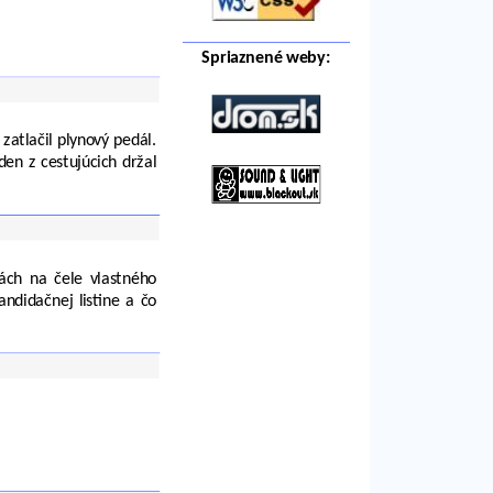
Spriaznené weby:
zatlačil plynový pedál.
den z cestujúcich držal
ch na čele vlastného
andidačnej listine a čo