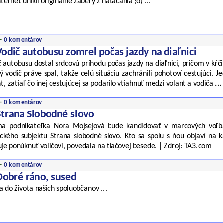
ternet unikli originálne zábery z natáčania ;o) ...
 -
0 komentárov
Vodič autobusu zomrel počas jazdy na diaľnici
 autobusu dostal srdcovú príhodu počas jazdy na diaľnici, pričom v kŕči 
 vodič práve spal, takže celú situáciu zachránili pohotoví cestujúci. Je
t, zatiaľ čo inej cestujúcej sa podarilo vtiahnuť medzi volant a vodiča
...
 -
0 komentárov
Strana Slobodné slovo
a podnikateľka Nora Mojsejová bude kandidovať v marcových voľbá
tického subjektu Strana slobodné slovo. Kto sa spolu s ňou objaví na k
uje ponúknuť voličovi, povedala na tlačovej besede. | Zdroj: TA3.com
 -
0 komentárov
Dobré ráno, sused
a do života našich spoluobčanov ...