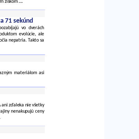
kým ziskom
...
za 71 sekúnd
ozabíjajú vo dverách
oduktom evolúcie, ale
očia nepatria. Takto sa
kazným materiálom asi
 ani zďaleka nie všetky
rajiny nenakupujú ceny
.