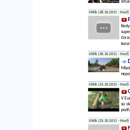
situ
Uhlik (28.10.2011 - Hosť)
Kedy
supe
čoraz
kon
Uhlik (26.10.2011 - Hosť)
Mlad
nepoč
Uhlik (23.10.2011 - Hosť)
V Eu
sú s
podľ
Uhlik (23.10.2011 - Hosť)