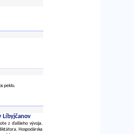
os peklo.
y Líbyjčanov
ote z ďalšieho vývoja.
 diktátora. Hospodárska