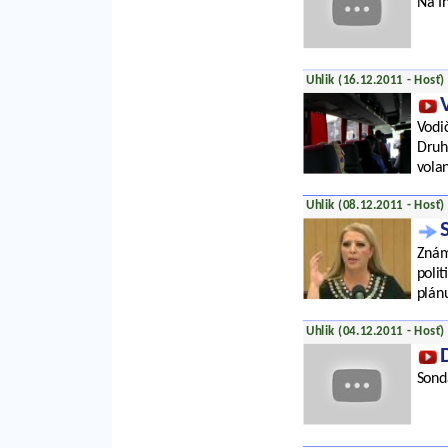
Na In
Uhlik (16.12.2011 - Hosť)
Vodič
Druhý
volan
Uhlik (08.12.2011 - Hosť)
Znám
poli
plán
Uhlik (04.12.2011 - Hosť)
Sond