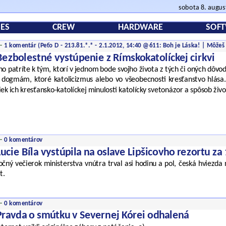
sobota 8. augu
ES
CREW
HARDWARE
SOF
 -
1 komentár
(Peťo D - 213.81.*.* - 2.1.2012, 14:40 @611: Boh je Láska! | Môže
Bezbolestné vystúpenie z Rímskokatolíckej cirkvi
o patríte k tým, ktorí v jednom bode svojho života z tých či oných dôvo
ť dogmám, ktoré katolicizmus alebo vo všeobecnosti kresťanstvo hlá
iek ich kresťansko-katolíckej minulosti katolícky svetonázor a spôsob ži
 -
0 komentárov
Lucie Bíla vystúpila na oslave Lipšicovho rezortu za
čný večierok ministerstva vnútra trval asi hodinu a pol, česká hviezda n
t.
 -
0 komentárov
Pravda o smútku v Severnej Kórei odhalená