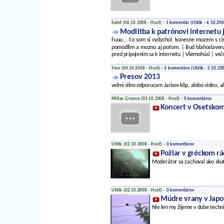
Saint (06.10.2008 - Hosť) -
1 komentár
(Uhlik - 6.10.20
Modlitba k patrónovi internetu 
Fuuu... to som si vydychol, konecne mozem s c
pomodlim a mozno aj potom. | Bud blahoslavena c
pred pripojením sa k internetu | Všemohúci | več
Ywo (04.10.2008 - Hosť) -
3 komentáre
(Uhlik - 5.10.20
Presov 2013
velmi silno odporucam Jarisov klip, alebo video, a
Millas Groove (03.10.2008 - Hosť) -
0 komentárov
Koncert v Osetskom
Uhlik (02.10.2008 - Hosť) -
0 komentárov
Požiar v gréckom rá
Moderátor sa zachoval ako skut
Uhlik (02.10.2008 - Hosť) -
0 komentárov
Múdre vrany v Jap
Nie len my žijeme v dobe technic