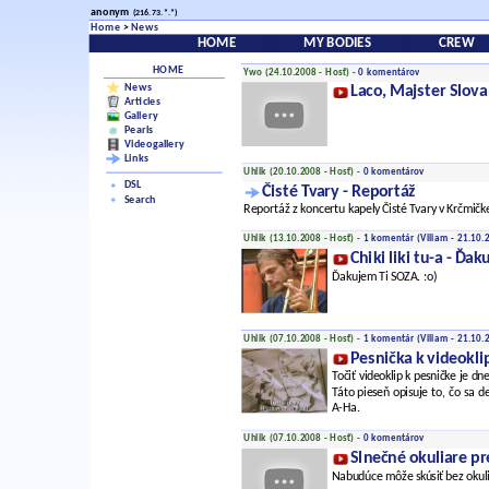
anonym
(216.73.*.*)
Home
>
News
HOME
MY BODIES
CREW
HOME
Ywo (24.10.2008 - Hosť) -
0 komentárov
News
Laco, Majster Slova 
Articles
Gallery
Pearls
Videogallery
Links
Uhlik (20.10.2008 - Hosť) -
0 komentárov
DSL
Čisté Tvary - Reportáž
Search
Reportáž z koncertu kapely Čisté Tvary v Krčmičke
Uhlik (13.10.2008 - Hosť) -
1 komentár
(Viliam - 21.10.
Chiki liki tu-a - Ďa
Ďakujem Ti SOZA. :o)
Uhlik (07.10.2008 - Hosť) -
1 komentár
(Viliam - 21.10.
Pesnička k videokli
Točiť videoklip k pesničke je dn
Táto pieseň opisuje to, čo sa 
A-Ha.
Uhlik (07.10.2008 - Hosť) -
0 komentárov
Slnečné okuliare pr
Nabudúce môže skúsiť bez okuli