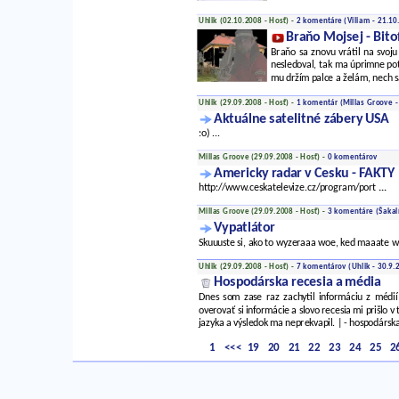
Uhlik (02.10.2008 - Hosť) -
2 komentáre
(Viliam - 21.10
Braňo Mojsej - Bito
Braňo sa znovu vrátil na svoj
nesledoval, tak ma úprimne pot
mu držím palce a želám, nech sa 
Uhlik (29.09.2008 - Hosť) -
1 komentár
(Millas Groove -
Aktuálne satelitné zábery USA
:o) ...
Millas Groove (29.09.2008 - Hosť) -
0 komentárov
Americky radar v Cesku - FAKTY
http://www.ceskatelevize.cz/program/port
...
Millas Groove (29.09.2008 - Hosť) -
3 komentáre
(Šakalí
Vypatlátor
Skuuuste si, ako to wyzeraaa woe, ked maaate 
Uhlik (29.09.2008 - Hosť) -
7 komentárov
(Uhlik - 30.9.
Hospodárska recesia a média
Dnes som zase raz zachytil informáciu z médi
overovať si informácie a slovo recesia mi prišlo 
jazyka a výsledok ma neprekvapil. | - hospodársk
1
<<<
19
20
21
22
23
24
25
2