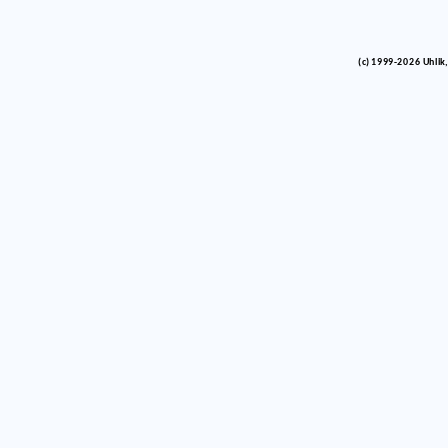
(c) 1999-2026 Uhlik,
vinco barlik echelon