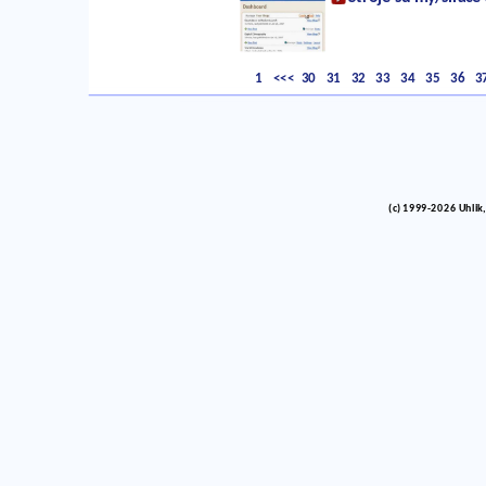
1
<<<
30
31
32
33
34
35
36
3
(c) 1999-2026 Uhlik,
vinco barlik echelon