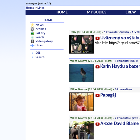
anonym
(216.73.*.*)
Home
>
Links
HOME
MY BODIES
CREW
HOME
News
Articles
Uhlik (30.04.2008 - Hosť) -
1 komentár
(Šakalík - 1.5.20
Gallery
Pearls
Uväznený vo výťahu
Videogallery
Viac info: http://tinyurl.com/5
Links
DSL
Search
Millas Groove (28.04.2008 - Hosť) -
1 komentár
(Uhlik -
Karin Haydu a baze
Millas Groove (28.04.2008 - Hosť) -
0 komentárov
Papagáj
Millas Groove (26.04.2008 - Hosť) -
2 komentáre
(Ywo -
Akoze David Blaine