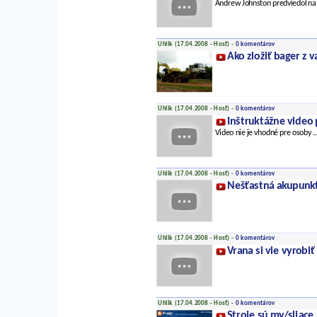
Andrew Johnston predviedol na s
Uhlik (17.04.2008 - Hosť) -
0 komentárov
Ako zložiť bager z v
Uhlik (17.04.2008 - Hosť) -
0 komentárov
Inštruktážne video 
Video nie je vhodné pre osoby
.
Uhlik (17.04.2008 - Hosť) -
0 komentárov
Nešťastná akupunk
Uhlik (17.04.2008 - Hosť) -
0 komentárov
Vrana si vie vyrobiť
Uhlik (17.04.2008 - Hosť) -
0 komentárov
Stroje sú my/sliace