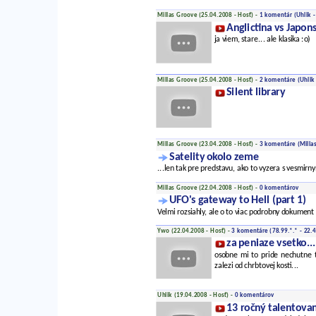
Millas Groove (25.04.2008 - Hosť) -
1 komentár
(Uhlik -
Anglictina vs Japo
ja viem, stare... ale klasika :o)
Millas Groove (25.04.2008 - Hosť) -
2 komentáre
(Uhlik
Silent library
Millas Groove (23.04.2008 - Hosť) -
3 komentáre
(Millas
Satelity okolo zeme
...len tak pre predstavu, ako to vyzera s vesmi
Millas Groove (22.04.2008 - Hosť) -
0 komentárov
UFO's gateway to Hell (part 1)
Velmi rozsiahly, ale o to viac podrobny dokumen
Ywo (22.04.2008 - Hosť) -
3 komentáre
(78.99.*.* - 22.
za peniaze vsetko...
osobne mi to pride nechutne 
zalezi od chrbtovej kosti...
Uhlik (19.04.2008 - Hosť) -
0 komentárov
13 ročný talentova