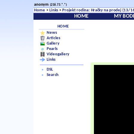
anonym
(216.73.*.*)
Home
>
Links
>
Projekt rodina: Hračky na prodej (13/1
HOME
MY BODI
HOME
News
Articles
Gallery
Pearls
Videogallery
Links
DSL
Search