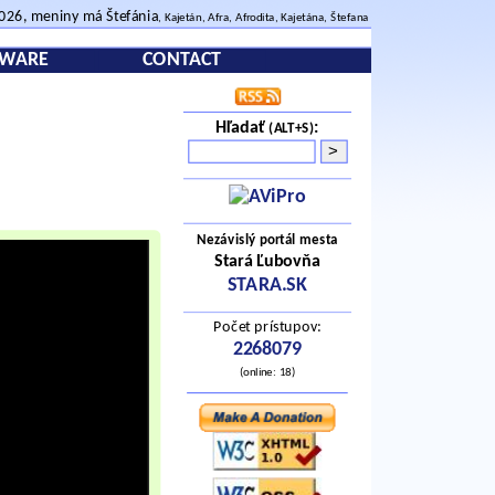
2026, meniny má Štefánia
, Kajetán, Afra, Afrodita, Kajetána, Štefana
TWARE
CONTACT
Hľadať
:
(ALT+S)
Nezávislý portál mesta
Stará Ľubovňa
STARA.SK
Počet prístupov:
2268079
(online: 18)