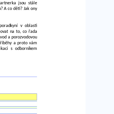
rtnerka jsou stále
? A co děti? Jak ony
oradkyní v oblasti
ovat na to, co řada
ozvod a porozvodovou
příběhy a proto vám
ikaci s odborníkem