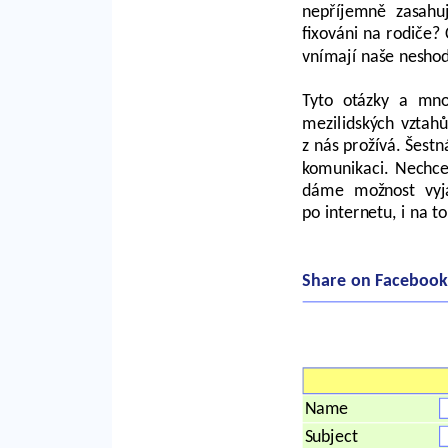
nepříjemně zasahu
fixováni na rodiče?
vnímají naše nesho
Tyto otázky a mno
mezilidských vztah
z nás prožívá. Šest
komunikaci. Nechce
dáme možnost vyjá
po internetu, i na 
Share on Facebook
Name
Subject