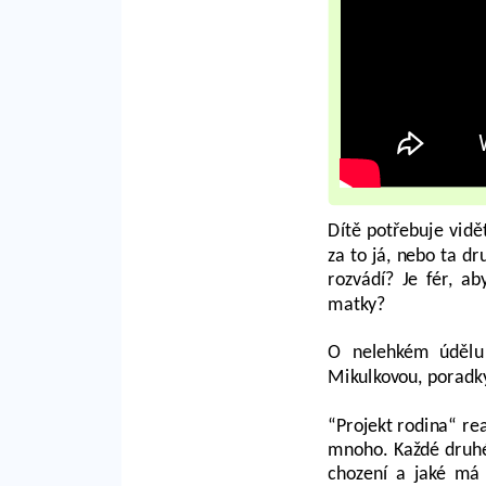
Dítě potřebuje vidě
za to já, nebo ta dr
rozvádí? Je fér, ab
matky?
O nelehkém údělu 
Mikulkovou, poradky
“Projekt rodina“ rea
mnoho. Každé druhé s
chození a jaké má 