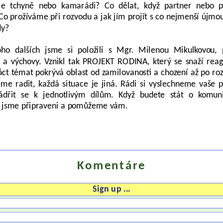
je tchyně nebo kamarádi? Co dělat, když partner nebo pa
 Co prožíváme při rozvodu a jak jím projít s co nejmenší újmou
dy?
ho dalších jsme si položili s Mgr. Milenou Mikulkovou, p
ů a výchovy. Vznikl tak PROJEKT RODINA, který se snaží reag
náct témat pokrývá oblast od zamilovanosti a chození až po r
me radit, každá situace je jiná. Rádi si vyslechneme vaše 
dřit se k jednotlivým dílům. Když budete stát o komun
to jsme připraveni a pomůžeme vám.
Komentáre
Sign up ...