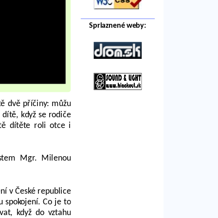
Spriaznené weby:
tě dvě příčiny: můžu
 dítě, když se rodiče
ě dítěte roli otce i
ostem Mgr. Milenou
ení v České republice
u spokojení. Co je to
vat, když do vztahu