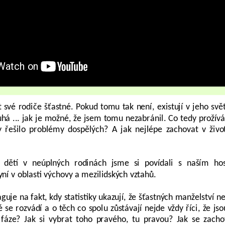
t své rodiče šťastné. Pokud tomu tak není, existují v jeho svě
uhá ... jak je možné, že jsem tomu nezabránil. Co tedy prožívá
y řešilo problémy dospělých? A jak nejlépe zachovat v život
dětí v neúplných rodinách jsme si povídali s naším h
ní v oblasti výchovy a mezilidských vztahů.
guje na fakt, kdy statistiky ukazují, že šťastných manželství n
e rozvádí a o těch co spolu zůstávají nejde vždy říci, že jso
fáze? Jak si vybrat toho pravého, tu pravou? Jak se zacho