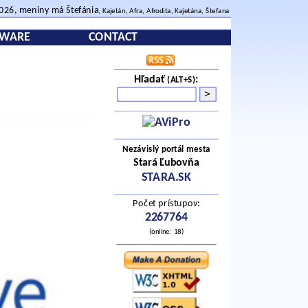
2026, meniny má Štefánia
, Kajetán, Afra, Afrodita, Kajetána, Štefana
TWARE
CONTACT
Hľadať
:
(ALT+S)
Nezávislý portál mesta
Stará Ľubovňa
STARA.SK
Počet prístupov:
2267764
(online: 18)