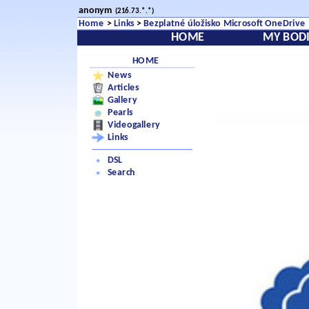
anonym
(216.73.*.*)
Home
>
Links
>
Bezplatné úložisko Microsoft OneDrive
HOME
MY BODI
HOME
News
Articles
Gallery
Pearls
Videogallery
Links
DSL
Search