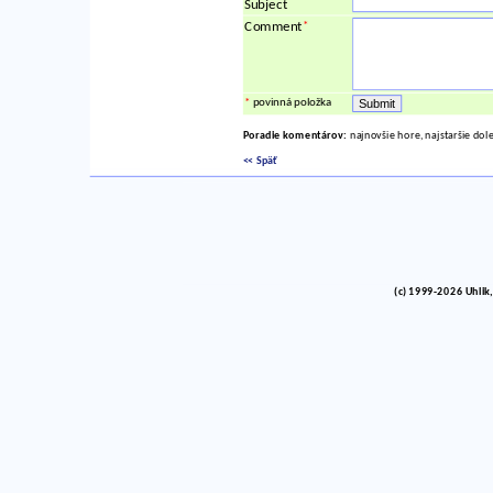
Subject
*
Comment
*
povinná položka
Poradie komentárov:
najnovšie hore, najstaršie dol
<< Späť
(c) 1999-2026 Uhlik,
vinco barlik echelon