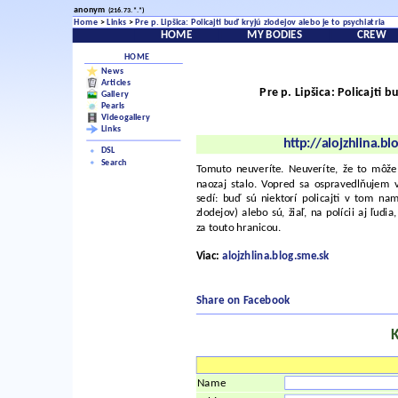
anonym
(216.73.*.*)
Home
>
Links
>
Pre p. Lipšica: Policajti buď kryjú zlodejov alebo je to psychiatria
HOME
MY BODIES
CREW
HOME
News
Articles
Pre p. Lipšica: Policajti 
Gallery
Pearls
Videogallery
Links
http://alojzhlina.b
DSL
Search
Tomuto neuveríte. Neuveríte, že to môže 
naozaj stalo. Vopred sa ospravedlňujem 
sedí: buď sú niektorí policajti v tom na
zlodejov) alebo sú, žiaľ, na polícii aj ľud
za touto hranicou.
Viac:
alojzhlina.blog.sme.sk
Share on Facebook
Name