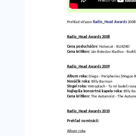
Prehľad víťazov
Radio_Head Awards
2008-
Radio_Head Awards 2008
Cena poslucháčov:
Noisecut - BLIIIZKO
Cena kritikov:
Ján Boleslav Kladivo - Rozh
Radio_Head Awards 2009
Album roka:
Diego - Peripheries [Wagon 
Nováčik roka:
Billy Barman
Singel roka:
Vetroplach - Ty mi budeš roz
Najlepšia koncertná kapela roka:
Billy B
Cena kritikov:
The Autumnist - The Autumn
Radio_Head Awards 2010
Prehľad nominácií:
Album roka