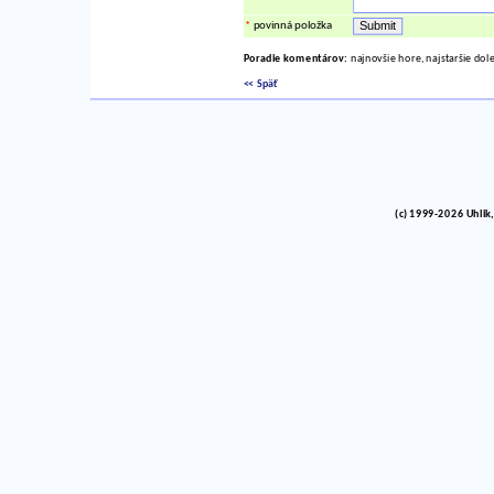
*
povinná položka
Poradie komentárov:
najnovšie hore, najstaršie dol
<< Späť
(c) 1999-2026 Uhlik,
vinco barlik echelon