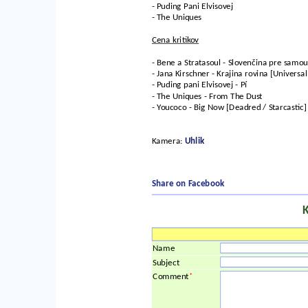
- Puding Pani Elvisovej
- The Uniques
Cena kritikov
- Bene a Stratasoul - Slovenčina pre samo
- Jana Kirschner - Krajina rovina [Universa
- Puding pani Elvisovej - Pí
- The Uniques - From The Dust
- Youcoco - Big Now [Deadred / Starcastic]
Kamera:
Uhlik
Share on Facebook
Name
Subject
*
Comment