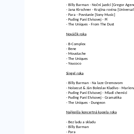
- Billy Barman - Noční jazdci [Gregor Agen
- Jana Kirschner - Krajina rovina [Universa
- Para - Povstanie [Sony Music]
- Puding Pani Elvisovej - Pí
- The Uniques - From The Dust
Nováčik roka
- B-Complex
- Bene
- Moustache
- The Uniques
- Youcoco
Singel roka
- Billy Barman - Na laze Oremovom
- Noisecut & Ján Boleslav Kladivo - Marien
- Puding Pani Elvisovej - Mladí chemici
- Puding Pani Elvisovej - Gramatika
- The Uniques - Dungeon
Najlepšia koncertná kapela roka
- Bez ladu a skladu
- Billy Barman
- Para