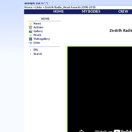
anonym
(216.73.*.*)
Home
>
Links
>
Zostrih Radio_Head Awards 2008-2010
HOME
MY BODIES
CREW
HOME
News
Articles
Zostrih Rad
Gallery
Pearls
Videogallery
Links
DSL
Search