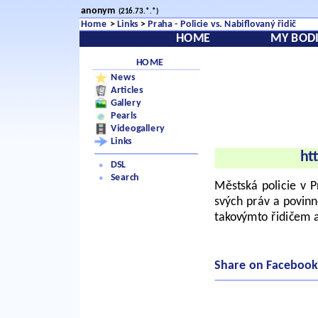
anonym
(216.73.*.*)
Home
>
Links
>
Praha - Policie vs. Nabiflovaný řidič
HOME
MY BODI
HOME
News
Articles
Gallery
Pearls
Videogallery
Links
ht
DSL
Search
Městská policie v P
svých práv a povinno
takovýmto řidičem a
Share on Facebook