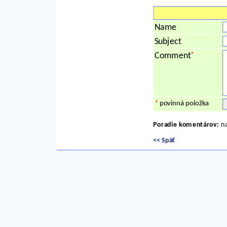
Name
Subject
*
Comment
*
povinná položka
Poradie komentárov:
na
<< Späť