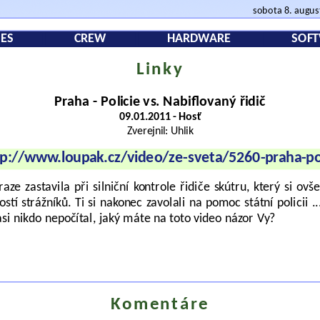
sobota 8. augu
ES
CREW
HARDWARE
SOF
Linky
Praha - Policie vs. Nabiflovaný řidič
09.01.2011 - Hosť
Zverejnil: Uhlik
tp://www.loupak.cz/video/ze-sveta/5260-praha-po
raze zastavila při silniční kontrole řidiče skútru, který si o
stí strážníků. Ti si nakonec zavolali na pomoc státní policii ...
si nikdo nepočítal, jaký máte na toto video názor Vy?
Komentáre