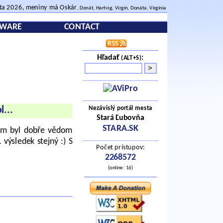
sta 2026, meniny má Oskár
, Donát, Hartvig, Virgín, Donáta, Virgínia
TWARE
CONTACT
Hľadať
:
(ALT+S)
Nezávislý portál mesta
l
...
Stará Ľubovňa
STARA.SK
všem byl dobře vědom
 výsledek stejný :) S
Počet prístupov:
2268572
(online: 16)