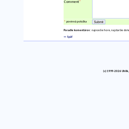
*
Comment
*
povinná položka
Poradie komentárov:
najnovšie hore, najstaršie dol
<< Späť
(c) 1999-2026 Uhlik,
vinco barlik echelon