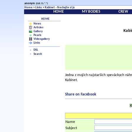
anonym
(216.73.*.*)
Home
>
Links
>
Kabinet - Nechajte si ju
HOME
MY BODIES
CREW
HOME
News
Articles
Kabi
Gallery
Pearls
Videogallery
Links
DSL
Search
Jedna z mojich najstarších speváckych náhr
Kabinet.
Share on Facebook
Name
Subject