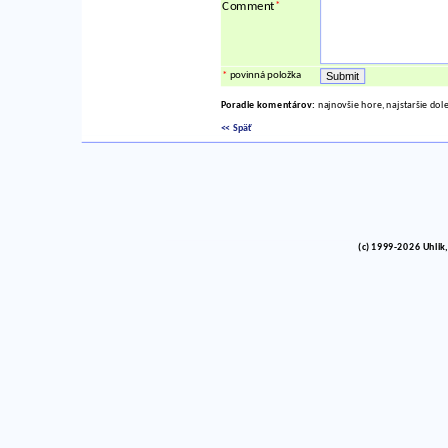
*
Comment
*
povinná položka
Poradie komentárov:
najnovšie hore, najstaršie dol
<< Späť
(c) 1999-2026 Uhlik,
vinco barlik echelon