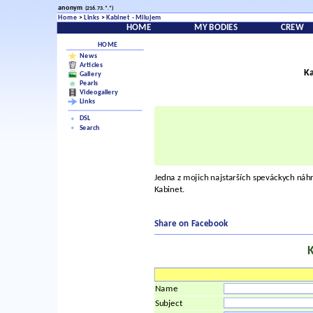
anonym
(216.73.*.*)
Home
>
Links
>
Kabinet - Milujem
HOME
MY BODIES
CREW
HOME
News
Articles
K
Gallery
Pearls
Videogallery
Links
DSL
Search
Jedna z mojich najstarších speváckych náhr
Kabinet.
Share on Facebook
Name
Subject