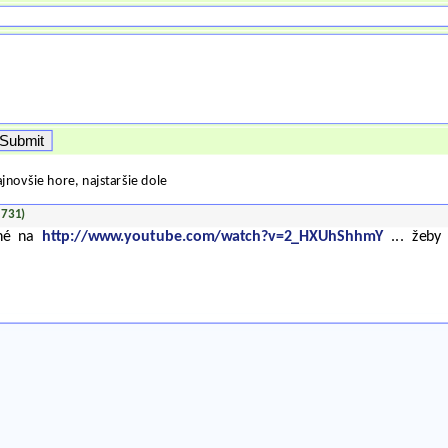
jnovšie hore, najstaršie dole
@731)
bné na
http://www.youtube.com/watch?v=2_HXUhShhmY
... žeby 