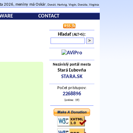
sta 2026, meniny má Oskár
, Donát, Hartvig, Virgín, Donáta, Virgínia
TWARE
CONTACT
Hľadať
:
(ALT+S)
Nezávislý portál mesta
Stará Ľubovňa
STARA.SK
Počet prístupov:
2268896
(online: 19)