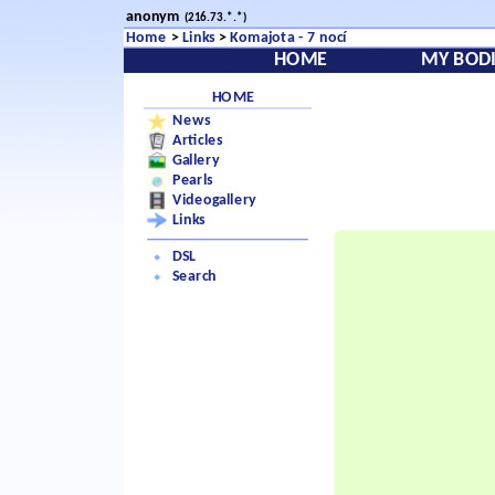
anonym
(216.73.*.*)
Home
>
Links
>
Komajota - 7 nocí
HOME
MY BODI
HOME
News
Articles
Gallery
Pearls
Videogallery
Links
DSL
Search