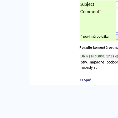
Subject
*
Comment
*
povinná položka
Poradie komentárov:
na
Uhlik (14.3.2009, 17:32 
btw. nápadne podo
nápady ? ...
<< Späť