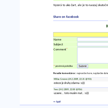
Vyzerá to ako žart, ale je to naozaj skutočn
Share on Facebook
Name
Subject
*
Comment
*
povinná položka
Poradie komentárov:
najnovšie hore, najstaršie dol
Millas Groove (24.2.2009, 22:21 @931)
esteze je druhy zdarma :o)))
Ywo (24.2.2009, 22:00 @916)
uzasne... toto musim mat.. :o)))
<< Späť