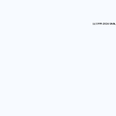
(c) 1999-2026 Uhlik,
vinco barlik echelon