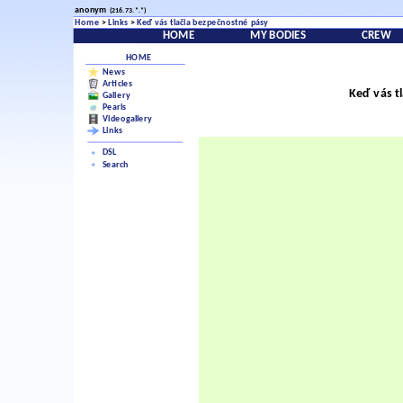
anonym
(216.73.*.*)
Home
>
Links
>
Keď vás tlačia bezpečnostné pásy
HOME
MY BODIES
CREW
HOME
News
Articles
Keď vás t
Gallery
Pearls
Videogallery
Links
DSL
Search