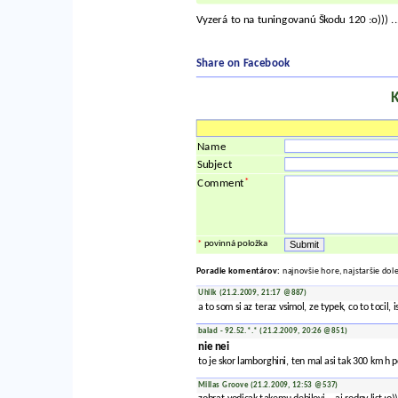
Vyzerá to na tuningovanú Škodu 120 :o))) ..
Share on Facebook
Name
Subject
*
Comment
*
povinná položka
Poradie komentárov:
najnovšie hore, najstaršie dol
Uhlik (21.2.2009, 21:17 @887)
a to som si az teraz vsimol, ze typek, co to tocil,
balad - 92.52.*.* (21.2.2009, 20:26 @851)
nie nei
to je skor lamborghini, ten mal asi tak 300 km h
Millas Groove (21.2.2009, 12:53 @537)