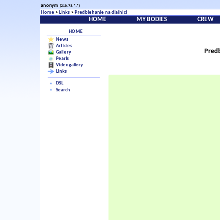
anonym
(216.73.*.*)
Home
>
Links
>
Predbiehanie na diaľnici
HOME
MY BODIES
CREW
HOME
News
Articles
Predb
Gallery
Pearls
Videogallery
Links
DSL
Search