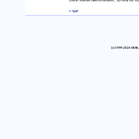
zobrat vodicak takemu debilovi... aj rodny list :o))
<< Späť
(c) 1999-2026 Uhlik,
vinco barlik echelon