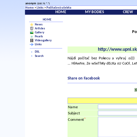
anonym
(216.73.*.*)
Home
>
Links
>
Počítačová učebňa
HOME
MY BODIES
CREW
HOME
News
Articles
Po
Gallery
Pearls
Videogallery
Links
http://www.upni.sk
DSL
Search
Nájdi počítač bez Pokecu a vyhraj :o)))
... HlAwNe, Ze wSeThKy dEcKa sU CoOl, LeN
Share on Facebook
Name
Subject
*
Comment