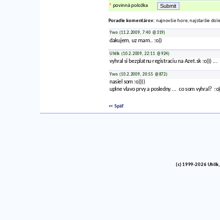
*
povinná položka
Poradie komentárov:
najnovšie hore, najstaršie dol
Ywo (11.2.2009, 7:40 @319)
dakujem, uz mam.. :o))
Uhlik (10.2.2009, 22:11 @924)
vyhral si bezplatnu registraciu na Azet.sk :o))) ...
Ywo (10.2.2009, 20:55 @872)
nasiel som :o))))
uplne vlavo prvy a posledny.... co som vyhral? :o)
<< Späť
(c) 1999-2026 Uhlik,
vinco barlik echelon