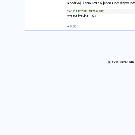
a nedavaju k tomu este aj jeden super dlhy wund
Ywo (14.12.2008, 10:26 @434)
strasna kravina.. :o))
<< Späť
(c) 1999-2026 Uhlik,
vinco barlik echelon