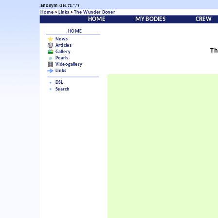
anonym
(216.73.*.*)
Home
>
Links
>
The Wunder Boner
HOME
MY BODIES
CREW
HOME
News
Articles
Th
Gallery
Pearls
Videogallery
Links
DSL
Search