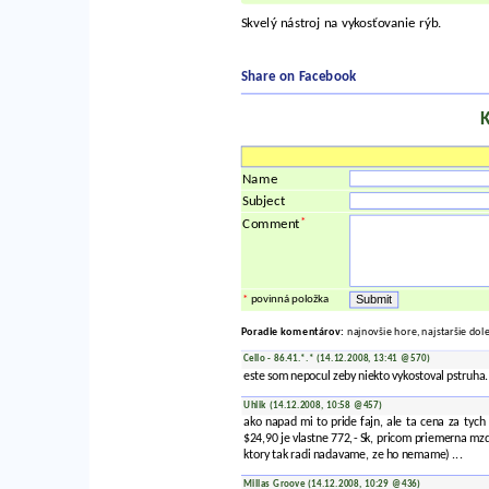
Skvelý nástroj na vykosťovanie rýb.
Share on Facebook
Name
Subject
*
Comment
*
povinná položka
Poradie komentárov:
najnovšie hore, najstaršie dol
Cello - 86.41.*.* (14.12.2008, 13:41 @570)
este som nepocul zeby niekto vykostoval pstruha.
Uhlik (14.12.2008, 10:58 @457)
ako napad mi to pride fajn, ale ta cena za tych p
$24,90 je vlastne 772,- Sk, pricom priemerna mzd
ktory tak radi nadavame, ze ho nemame) ...
Millas Groove (14.12.2008, 10:29 @436)