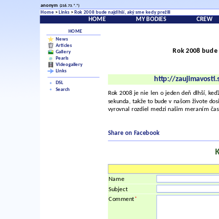
anonym
(216.73.*.*)
Home
>
Links
>
Rok 2008 bude najdlhší, aký sme kedy prežili
HOME
MY BODIES
CREW
HOME
News
Articles
Rok 2008 bude n
Gallery
Pearls
Videogallery
Links
http://zaujimavosti
DSL
Search
Rok 2008 je nie len o jeden deň dlhší, keď
sekunda, takže to bude v našom živote dosi
vyrovnal rozdiel medzi našim meraním čas
Share on Facebook
Name
Subject
*
Comment