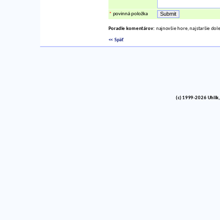
*
povinná položka
Poradie komentárov:
najnovšie hore, najstaršie dol
<< Späť
(c) 1999-2026 Uhlik,
vinco barlik echelon