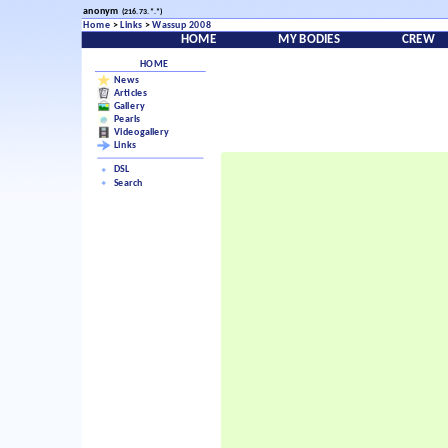
anonym
(216.73.*.*)
Home
>
Links
>
Wassup 2008
HOME
MY BODIES
CREW
HOME
News
Articles
Gallery
Pearls
Videogallery
Links
DSL
Search