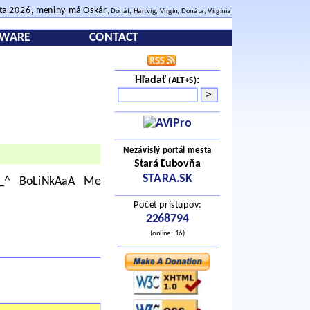
sta 2026, meniny má Oskár
, Donát, Hartvig, Virgín, Donáta, Virgínia
TWARE
CONTACT
Hľadať
:
(ALT+S)
Nezávislý portál mesta
Stará Ľubovňa
STARA.SK
^_^ BoLiNkAaA Me
Počet prístupov:
2268794
(online: 16)