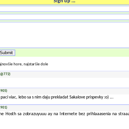
Sign up ...
jnovšie hore, najstaršie dole
3 @772)
@905)
paci viac, lebo sa s nim daju prekladat Sakalove prispevky :o) ...
@901)
e Hosth sa zobrazuyuuu ay na Internete bez prihlaaasenia na straaa