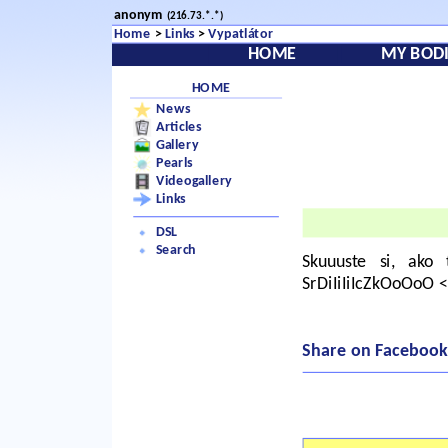
anonym
(216.73.*.*)
Home
>
Links
>
Vypatlátor
HOME
MY BODI
HOME
News
Articles
Gallery
Pearls
Videogallery
Links
DSL
Search
Skuuuste si, ak
SrDiIiIiIcZkOoOoO </
Share on Facebook