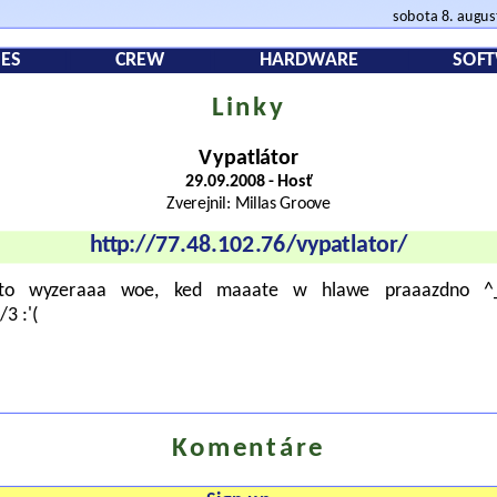
sobota 8. augu
ES
CREW
HARDWARE
SOF
Linky
Vypatlátor
29.09.2008 - Hosť
Zverejnil: Millas Groove
http://77.48.102.76/vypatlator/
o to wyzeraaa woe, ked maaate w hlawe praaazdno 
3 :'(
Komentáre