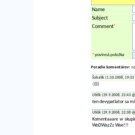
Name
Subject
*
Comment
*
povinná položka
Poradie komentárov:
na
Šakalík (1.10.2008, 19:3
:))))
Uhlik (29.9.2008, 22:43 
ten devypatlator sa mi 
Uhlik (29.9.2008, 22:38 
Komentaaare w skupin
WoDWazZz Woe!!!