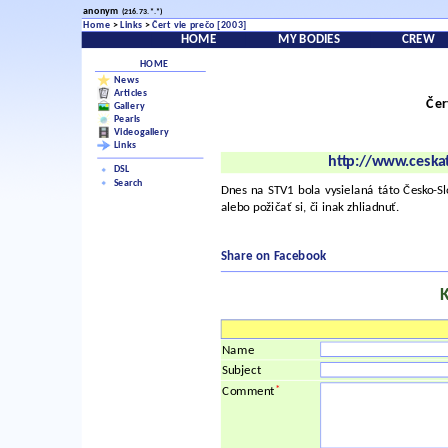
anonym
(216.73.*.*)
Home
>
Links
>
Čert vie prečo [2003]
HOME
MY BODIES
CREW
HOME
News
Articles
Čer
Gallery
Pearls
Videogallery
Links
http://www.ceskat
DSL
Search
Dnes na STV1 bola vysielaná táto Česko-S
alebo požičať si, či inak zhliadnuť.
Share on Facebook
Name
Subject
*
Comment