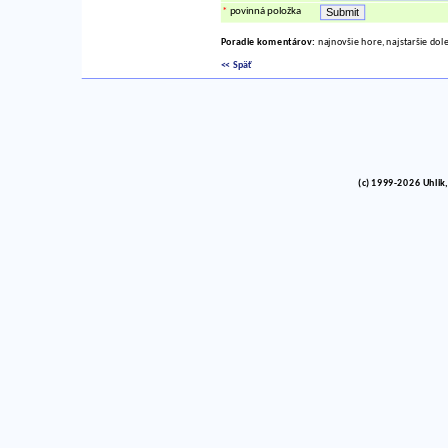
*
povinná položka
Poradie komentárov:
najnovšie hore, najstaršie dol
<< Späť
(c) 1999-2026 Uhlik,
vinco barlik echelon