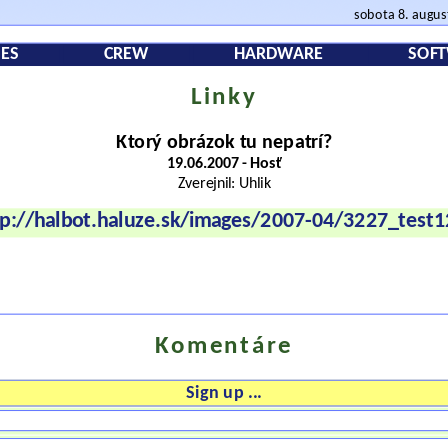
sobota 8. augu
ES
CREW
HARDWARE
SOF
Linky
Ktorý obrázok tu nepatrí?
19.06.2007 - Hosť
Zverejnil: Uhlik
tp://halbot.haluze.sk/images/2007-04/3227_test1
Komentáre
Sign up ...