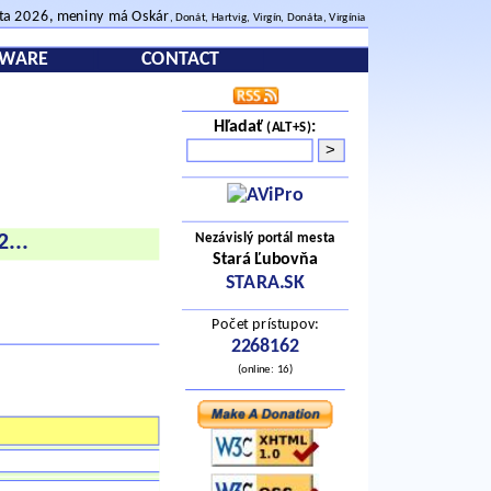
sta 2026, meniny má Oskár
, Donát, Hartvig, Virgín, Donáta, Virgínia
TWARE
CONTACT
Hľadať
:
(ALT+S)
Nezávislý portál mesta
2
...
Stará Ľubovňa
STARA.SK
Počet prístupov:
2268162
(online: 16)