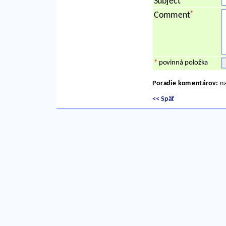
Subject
*
Comment
*
povinná položka
Poradie komentárov:
na
<< Späť