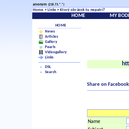
anonym
(216.73.*.*)
Home
>
Links
>
Ktorý obrázok tu nepatrí?
HOME
MY BODI
HOME
News
Articles
Gallery
Pearls
Videogallery
Links
ht
DSL
Search
Share on Facebook
Name