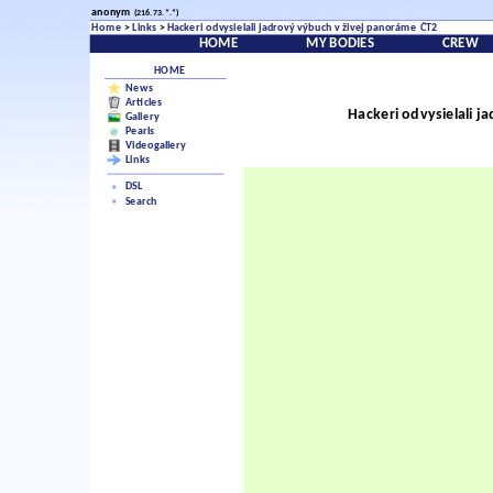
anonym
(216.73.*.*)
Home
>
Links
>
Hackeri odvysielali jadrový výbuch v živej panoráme ČT2
HOME
MY BODIES
CREW
HOME
News
Articles
Hackeri odvysielali 
Gallery
Pearls
Videogallery
Links
DSL
Search