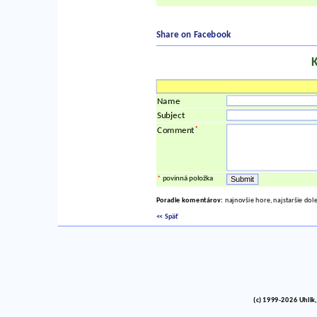
Share on Facebook
Name
Subject
*
Comment
*
povinná položka
Poradie komentárov:
najnovšie hore, najstaršie dol
<< Späť
(c) 1999-2026 Uhlik,