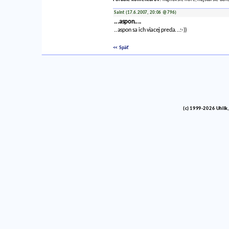
Saint (17.6.2007, 20:06 @796)
...aspon....
..aspon sa ich viacej preda...:-))
<< Späť
(c) 1999-2026 Uhlik,
vinco barlik echelon