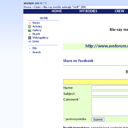
anonym
(216.73.*.*)
Home
>
Links
>
Blu-ray médiá začínajú "hniť" (EN)
HOME
MY BODIES
CREW
HOME
News
Articles
Blu-ray mé
Gallery
Pearls
Videogallery
Links
http://www.avsforum.
DSL
Search
Share on Facebook
Name
Subject
*
Comment
*
povinná položka
Poradie komentárov:
najnovšie hore, najstaršie dol