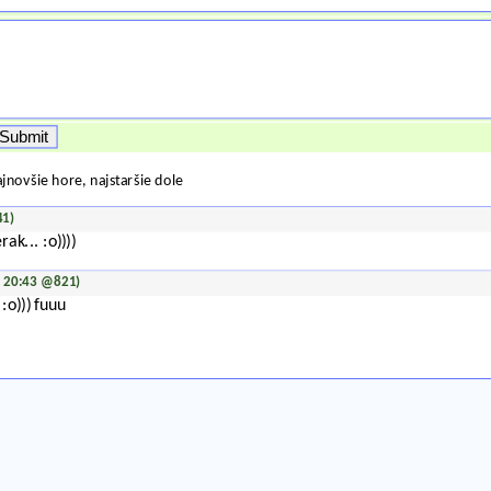
jnovšie hore, najstaršie dole
41)
ak... :o))))
, 20:43 @821)
:o))) fuuu