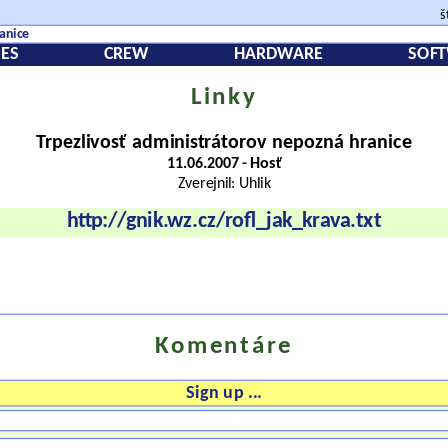
š
anice
ES
CREW
HARDWARE
SOF
Linky
Trpezlivosť administrátorov nepozná hranice
11.06.2007 - Hosť
Zverejnil: Uhlik
http://gnik.wz.cz/rofl_jak_krava.txt
Komentáre
Sign up ...