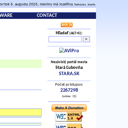
tvrtok 6. augusta 2026, meniny má Jozefína
, Nehoslav, Jozefa
TWARE
CONTACT
Hľadať
:
(ALT+S)
Nezávislý portál mesta
Stará Ľubovňa
STARA.SK
Počet prístupov:
2267298
(online: 13)