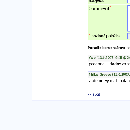
Subject
*
Comment
*
povinná položka
Poradie komentárov:
na
Ywo (13.6.2007, 6:48 @2
paaaana... riadny zaber
Millas Groove (12.6.2007
zlate nervy mal chalan 
<< Späť