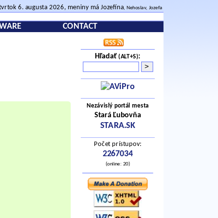
tvrtok 6. augusta 2026, meniny má Jozefína
, Nehoslav, Jozefa
TWARE
CONTACT
Hľadať
:
(ALT+S)
Nezávislý portál mesta
Stará Ľubovňa
STARA.SK
Počet prístupov:
2267034
(online: 20)