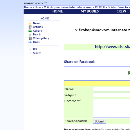
anonym
(216.73.*.*)
Home
>
Links
>
V širokopásmovom Internete za nami v OECD iba Grécko, Turecko 
HOME
MY BODIES
CREW
HOME
News
Articles
V širokopásmovom Internete z
Gallery
Pearls
Videogallery
Links
http://www.dsl.sk/
DSL
Search
Share on Facebook
Name
Subject
*
Comment
*
povinná položka
Poradie komentárov:
najnovšie hore, najstaršie dol