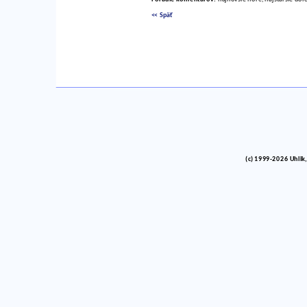
<< Späť
(c) 1999-2026 Uhlik,
vinco barlik echelon