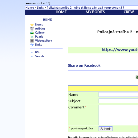
anonym
(216.73.*.*)
Home
>
Links
>
Policajná streľba 2 - ešte stále sa vám zdá neoprávnená ?
HOME
MY BODIES
CREW
HOME
News
Articles
Policajná streľba 2 -
Gallery
Pearls
Videogallery
Links
https://www.you
DSL
Search
Share on Facebook
Name
Subject
*
Comment
*
povinná položka
Poradie komentárov:
najnovšie hore, najstaršie dol