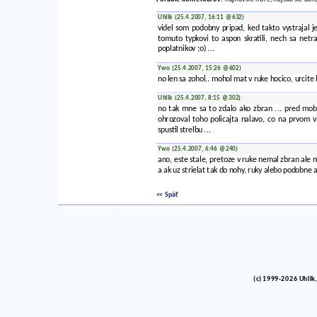
Uhlik (25.4.2007, 16:11 @632)
videl som podobny pripad, ked takto vystrajal je
tomuto typkovi to aspon skratili, nech sa netr
poplatnikov ;o) ...
Ywo (25.4.2007, 15:26 @602)
no len sa zohol.. mohol mat v ruke hocico, urcite 
Uhlik (25.4.2007, 8:15 @302)
no tak mne sa to zdalo ako zbran ... pred mob
ohrozoval toho policajta nalavo, co na prvom v
spustil strelbu ...
Ywo (25.4.2007, 6:46 @240)
ano, este stale, pretoze v ruke nemal zbran ale ne
a ak uz strielat tak do nohy, ruky alebo podobne a
<< Späť
(c) 1999-2026 Uhlik,