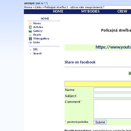
anonym
(216.73.*.*)
Home
>
Links
>
Policajná streľba 1 - zdá sa vám neoprávnená ?
HOME
MY BODIES
CREW
HOME
News
Articles
Policajná streľb
Gallery
Pearls
Videogallery
Links
https://www.you
DSL
Search
Share on Facebook
Name
Subject
*
Comment
*
povinná položka
Poradie komentárov:
najnovšie hore, najstaršie dol