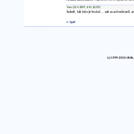
Ywo (25.4.2007, 6:41 @237)
kokoti, tak toto je brutal.... sak sa ani nebranil, 
<< Späť
(c) 1999-2026 Uhlik,
vinco barlik echelon