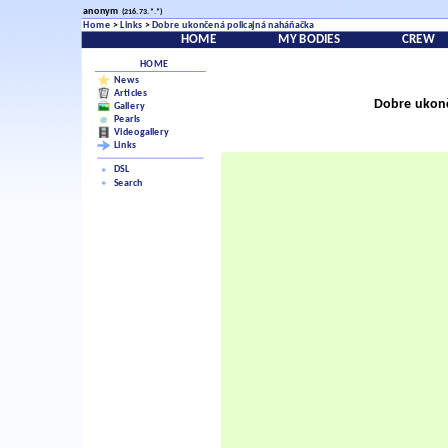
anonym
(216.73.*.*)
Home
>
Links
>
Dobre ukončená policajná naháňačka
HOME
MY BODIES
CREW
HOME
News
Articles
Dobre ukon
Gallery
Pearls
Videogallery
Links
DSL
Search