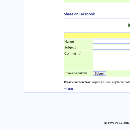
Share on Facebook
Name
Subject
*
Comment
*
povinná položka
Poradie komentárov:
najnovšie hore, najstaršie dol
<< Späť
(c) 1999-2026 Uhlik,