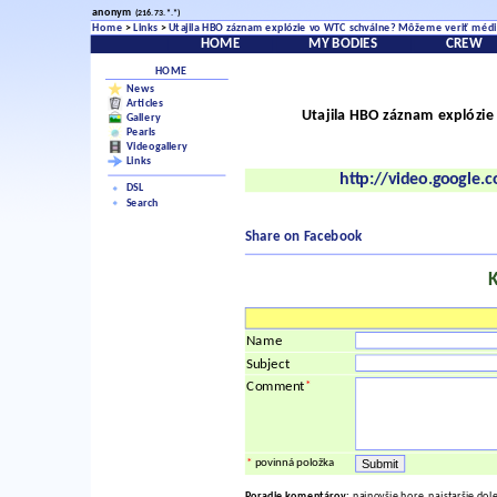
anonym
(216.73.*.*)
Home
>
Links
>
Utajila HBO záznam explózie vo WTC schválne? Môžeme veriť méd
HOME
MY BODIES
CREW
HOME
News
Articles
Utajila HBO záznam explózi
Gallery
Pearls
Videogallery
Links
http://video.google
DSL
Search
Share on Facebook
Name
Subject
*
Comment
*
povinná položka
Poradie komentárov:
najnovšie hore, najstaršie dol