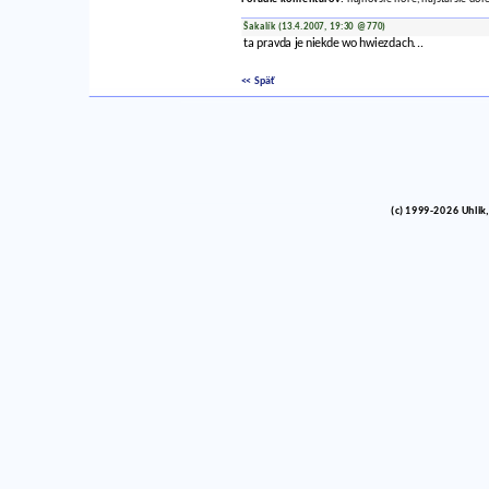
Šakalík (13.4.2007, 19:30 @770)
ta pravda je niekde wo hwiezdach...
<< Späť
(c) 1999-2026 Uhlik,
vinco barlik echelon