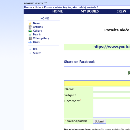
anonym
(216.73.*.*)
Home
>
Links
>
Poznáte niečo krajšie, ako detský smiech ?
HOME
MY BODIES
CREW
HOME
News
Articles
Poznáte niečo 
Gallery
Pearls
Videogallery
Links
https://www.yout
DSL
Search
Share on Facebook
Name
Subject
*
Comment
*
povinná položka
Poradie komentárov:
najnovšie hore, najstaršie dol