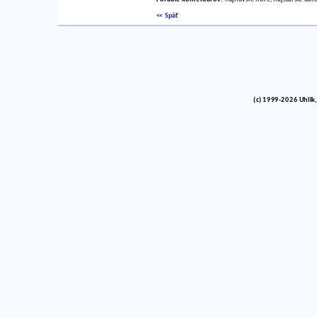
<< Späť
(c) 1999-2026 Uhlik,
vinco barlik echelon