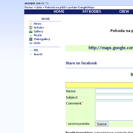
anonym
(216.73.*.*)
Home
>
Links
>
Pohoda na pláži v podaní GoogleMaps
HOME
MY BODIES
CREW
HOME
News
Articles
Pohoda na p
Gallery
Pearls
Videogallery
Links
http://maps.google.c
DSL
Search
Share on Facebook
Name
Subject
*
Comment
*
povinná položka
Poradie komentárov:
najnovšie hore, najstaršie dol