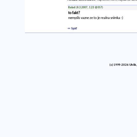
Balad (8.3.2007, 1:23 @057)
to fakt?
nemyslis vazne ze to je realna snimka :)
<< Späť
(c) 1999-2026 Uhlik,
vinco barlik echelon