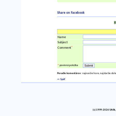
Share on Facebook
Name
Subject
*
Comment
*
povinná položka
Poradie komentárov:
najnovšie hore, najstaršie dol
<< Späť
(c) 1999-2026 Uhlik,