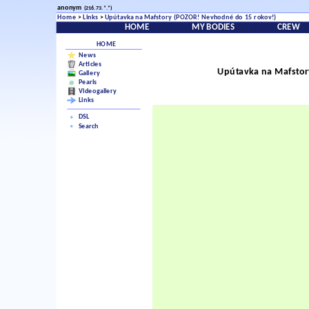
anonym
(216.73.*.*)
Home
>
Links
>
Upútavka na Mafstory (POZOR! Nevhodné do 15 rokov!)
HOME
MY BODIES
CREW
HOME
News
Articles
Upútavka na Mafstor
Gallery
Pearls
Videogallery
Links
DSL
Search