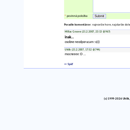
*
povinná položka
Poradie komentárov:
najnovšie hore, najstaršie dol
Millas Groove (21.2.2007, 23:13 @967)
inak...
osobne neodporucam :o)))
Uhlik (21.2.2007, 17:52 @744)
mocneeee :D ...
<< Späť
(c) 1999-2026 Uhlik,
vinco barlik echelon