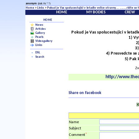
anonym
(216.73.*.*)
Home
>
Links
>
Pokud je Vas spolucestujici v letadle velice otravny.... .........ridte 
1) Vytahnete svuj laptop
HOME
MY BODIES
CREW
2) Otevrte laptop
3) Zapnete laptop
HOME
4) Presvedcte se ze Vam ten hajzl vidi obrazovku
News
5) Pak kliknete na tuto linku:
Articles
Pokud je Vas spolucestujici v letadle
Gallery
Pearls
1) Vy
Videogallery
2
Links
3
DSL
4) Presvedcte se 
Search
5) Pak 
Zv
http://www.the
Share on Facebook
Name
Subject
*
Comment