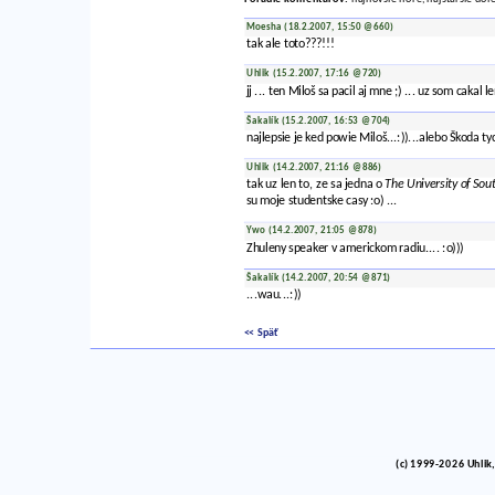
Moesha (18.2.2007, 15:50 @660)
tak ale toto???!!!
Uhlik (15.2.2007, 17:16 @720)
jj ... ten Miloš sa pacil aj mne ;) ... uz som cakal 
Šakalík (15.2.2007, 16:53 @704)
najlepsie je ked powie Miloš...:))...alebo Škoda tyc
Uhlik (14.2.2007, 21:16 @886)
tak uz len to, ze sa jedna o
The University of Sou
su moje studentske casy :o) ...
Ywo (14.2.2007, 21:05 @878)
Zhuleny speaker v americkom radiu.... :o)))
Šakalík (14.2.2007, 20:54 @871)
...wau...:))
<< Späť
(c) 1999-2026 Uhlik,