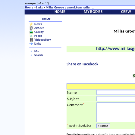
anonym
(216.73.*.*)
Home
>
Links
>
Millas Groove v americkom rádiu ! ...
HOME
MY BODIES
CREW
HOME
News
Articles
Millas Groo
Gallery
Pearls
Videogallery
Links
http://www.millas
DSL
Search
Share on Facebook
Name
Subject
*
Comment
*
povinná položka
Poradie komentárov:
najnovšie hore, najstaršie dol