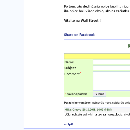
Po tom, ako dedinčania opice kúpili a riadne
iba opice boli všade okolo, ako na začiatku.
Vitajte na Wall Street !
Share on Facebook
Name
Subject
*
Comment
*
povinná položka
Poradie komentárov:
najnovšie hore, najstaršie dol
Millas Groove (29.10.2008, 14:02 @585)
LOL nech zije volny trh a tzv. samoregulacia. viv
<< Späť