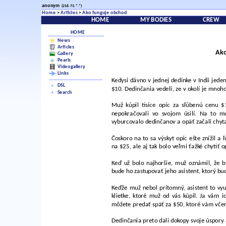
anonym
(216.73.*.*)
Home
>
Articles
>
Ako funguje obchod
HOME
MY BODIES
CREW
HOME
News
Articles
Ako
Gallery
Pearls
Videogallery
Links
Kedysi dávno v jednej dedinke v Indii jed
DSL
$10. Dedinčania vedeli, ze v okolí je mnoho 
Search
Muž kúpil tisíce opíc za sľúbenú cenu $1
nepokračovali vo svojom úsilí. Na to 
vyburcovalo dedinčanov a opäť začali chyta
Čoskoro na to sa výskyt opíc ešte znížil a 
na $25, ale aj tak bolo veľmi ťažké chytiť o
Keď už bolo najhoršie, muž oznámil, že 
bude ho zastupovať jeho asistent, ktorý b
Keďže muž nebol prítomný, asistent to vyu
klietke, ktoré muž od vás kúpil. Ja vám 
môžete predať späť za $50, ktoré vám včer
Dedinčania preto dali dokopy svoje úspory a