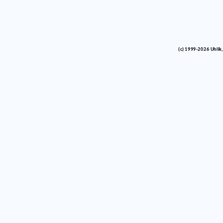
(c) 1999-2026 Uhlik,
vinco barlik echelon