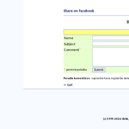
Share on Facebook
Name
Subject
*
Comment
*
povinná položka
Poradie komentárov:
najnovšie hore, najstaršie dol
<< Späť
(c) 1999-2026 Uhlik,