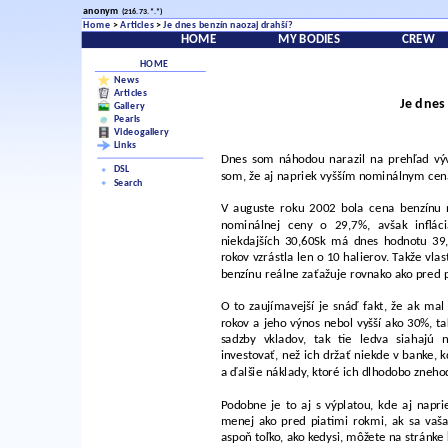
anonym
(216.73.*.*)
Home
>
Articles
>
Je dnes benzín naozaj drahší?
HOME
MY BODIES
CREW
HOME
News
Articles
Je dnes
Gallery
Pearls
Videogallery
Links
Dnes som náhodou narazil na prehľad výv
DSL
som, že aj napriek vyšším nominálnym cen
Search
V auguste roku 2002 bola cena benzínu n
nominálnej ceny o 29,7%, avšak inflác
niekdajších 30,60Sk má dnes hodnotu 39,
rokov vzrástla len o 10 halierov. Takže vla
benzínu reálne zaťažuje rovnako ako pred 
O to zaujímavejší je snáď fakt, že ak ma
rokov a jeho výnos nebol vyšší ako 30%, ta
sadzby vkladov, tak tie ledva siahajú n
investovať, než ich držať niekde v banke, k
a ďalšie náklady, ktoré ich dlhodobo zneho
Podobne je to aj s výplatou, kde aj napr
menej ako pred piatimi rokmi, ak sa vaša
aspoň toľko, ako kedysi, môžete na stránke