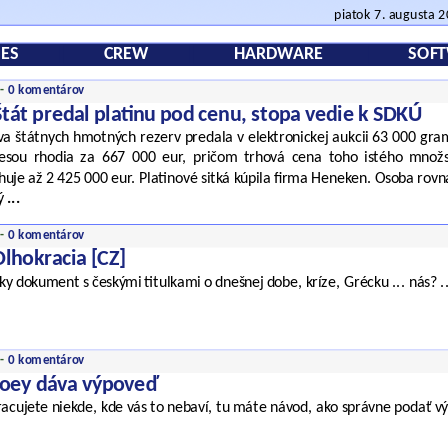
piatok 7. augusta 
ES
CREW
HARDWARE
SOF
 -
0 komentárov
Štát predal platinu pod cenu, stopa vedie k SDKÚ
va štátnych hmotných rezerv predala v elektronickej aukcii 63 000 gram
esou rhodia za 667 000 eur, pričom trhová cena toho istého množs
huje až 2 425 000 eur. Platinové sitká kúpila firma Heneken. Osoba rov
ý
...
 -
0 komentárov
Dlhokracia [CZ]
y dokument s českými titulkami o dnešnej dobe, kríze, Grécku ... nás? ..
 -
0 komentárov
Joey dáva výpoveď
racujete niekde, kde vás to nebaví, tu máte návod, ako správne podať vý