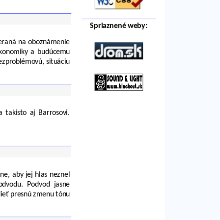
Spriaznené weby:
meraná na oboznámenie
 ekonomiky a budúcemu
ezproblémovú, situáciu
takisto aj Barrosovi.
e, aby jej hlas neznel
podvodu. Podvod jasne
dieť presnú zmenu tónu