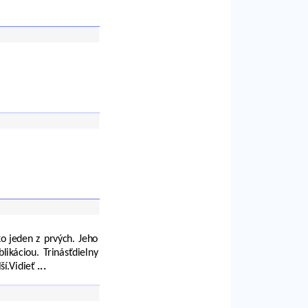
o jeden z prvých. Jeho
ikáciou. Trinásťdielny
lší.Vidieť
...