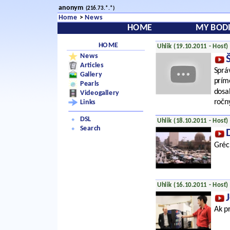
anonym
(216.73.*.*)
Home
>
News
HOME
MY BODI
HOME
Uhlik (19.10.2011 - Hosť)
News
Articles
Sprá
Gallery
prím
Pearls
dosa
Videogallery
ročn
Links
DSL
Uhlik (18.10.2011 - Hosť)
Search
Gréck
Uhlik (16.10.2011 - Hosť)
Ak p