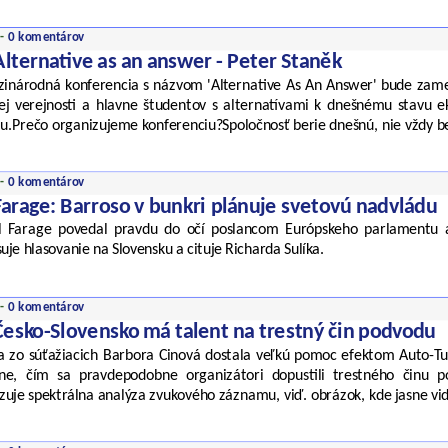
 -
0 komentárov
Alternative as an answer - Peter Staněk
inárodná konferencia s názvom 'Alternative As An Answer' bude za
kej verejnosti a hlavne študentov s alternatívami k dnešnému stavu
ju.Prečo organizujeme konferenciu?Spoločnosť berie dnešnú, nie vždy b
 -
0 komentárov
Farage: Barroso v bunkri plánuje svetovú nadvládu
l Farage povedal pravdu do očí poslancom Európskeho parlamentu a 
uje hlasovanie na Slovensku a cituje Richarda Sulíka.
 -
0 komentárov
Česko-Slovensko má talent na trestný čin podvodu
a zo súťažiacich Barbora Cinová dostala veľkú pomoc efektom Auto-Tun
šne, čím sa pravdepodobne organizátori dopustili trestného činu 
zuje spektrálna analýza zvukového záznamu, viď. obrázok, kde jasne vi