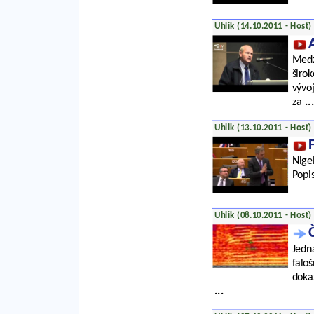
Uhlik (14.10.2011 - Hosť)
Medz
širo
vývo
za
...
Uhlik (13.10.2011 - Hosť)
Nige
Popis
Uhlik (08.10.2011 - Hosť)
Jedn
falo
doka
...