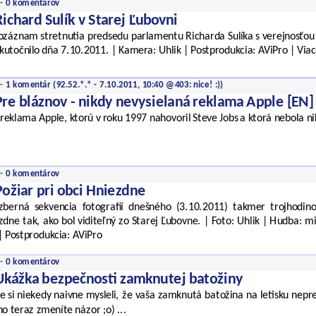
 -
0 komentárov
Richard Sulík v Starej Ľubovni
ozáznam stretnutia predsedu parlamentu Richarda Sulíka s verejnosťou v
kutočnilo dňa 7.10.2011. | Kamera: Uhlik | Postprodukcia: AViPro | Viac
 -
1 komentár
(92.52.*.* - 7.10.2011, 10:40 @403: nice! :))
Pre bláznov - nikdy nevysielaná reklama Apple [EN]
 reklama Apple, ktorú v roku 1997 nahovoril Steve Jobs a ktorá nebola ni
 -
0 komentárov
Požiar pri obci Hniezdne
zberná sekvencia fotografií dnešného (3.10.2011) takmer trojhodino
dne tak, ako bol viditeľný zo Starej Ľubovne. | Foto: Uhlik | Hudba: min
 | Postprodukcia: AViPro
 -
0 komentárov
Ukážka bezpečnosti zamknutej batožiny
te si niekedy naivne mysleli, že vaša zamknutá batožina na letisku nepre
o teraz zmeníte názor ;o) ...