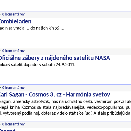
 -
0 komentárov
Zombieladen
adin sa vracia ... do našich kín ;o) ...
 -
0 komentárov
Oficiálne zábery z nájdeného satelitu NASA
nkčný satelit dopadol v sobotu 24.9.2011.
 -
0 komentárov
Carl Sagan - Cosmos 3. cz - Harmónia svetov
 Sagan, americký astrofyzik, nás na úchvatnú cestu vesmírom pozval ak
olepá kniha Kozmos sa stala najpredávanejšou vedecko-populárnou publ
l, vytvorený podľa nej, doteraz videlo státisíce ľudí. A stále pribúdajú ďa
 -
0 komentárov