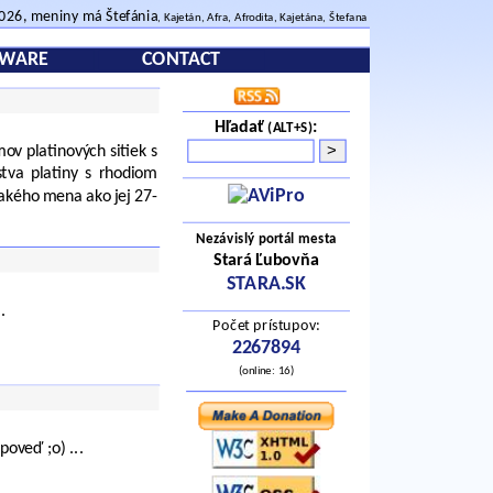
2026, meniny má Štefánia
, Kajetán, Afra, Afrodita, Kajetána, Štefana
TWARE
CONTACT
Hľadať
:
(ALT+S)
ov platinových sitiek s
tva platiny s rhodiom
nakého mena ako jej 27-
Nezávislý portál mesta
Stará Ľubovňa
STARA.SK
.
Počet prístupov:
2267894
(online: 16)
poveď ;o) ...