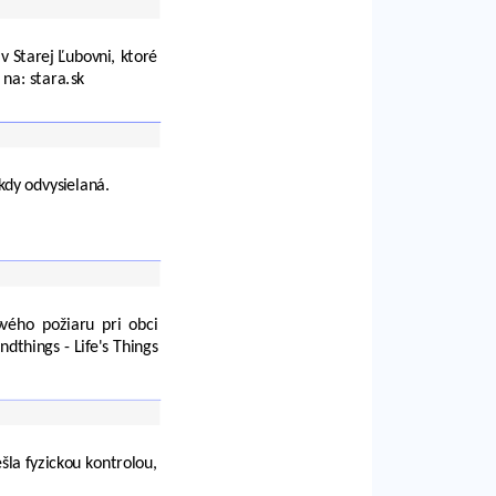
 Starej Ľubovni, ktoré
 na: stara.sk
kdy odvysielaná.
vého požiaru pri obci
dthings - Life's Things
šla fyzickou kontrolou,